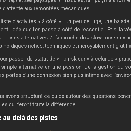
 montagne, ses paysages immaculés, l’air pur, mais l’offr
ile d’attente aux remontées mécaniques.
iste d’activités « à côté » : un peu de luge, une bala
t l’idée que l’on passe à côté de l’essentiel. Et si la vé
ciplines alternatives ? L’approche du « slow tourism » act
s nordiques riches, techniques et incroyablement gratifi
pour passer du statut de « non-skieur » à celui de « prati
imple alternative en une passion. De la gestion du sou
les portes d’une connexion bien plus intime avec l’envir
ous avons structuré ce guide autour des questions conc
es qui feront toute la différence.
 au-delà des pistes