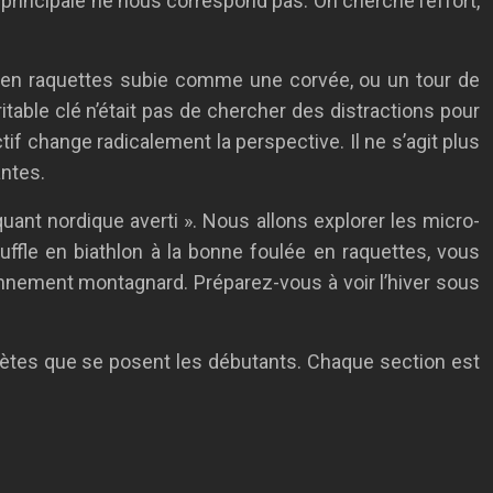
e principale ne nous correspond pas. On cherche l’effort,
de en raquettes subie comme une corvée, ou un tour de
ritable clé n’était pas de chercher des distractions pour
if change radicalement la perspective. Il ne s’agit plus
antes.
quant nordique averti ». Nous allons explorer les micro-
ffle en biathlon à la bonne foulée en raquettes, vous
onnement montagnard. Préparez-vous à voir l’hiver sous
rètes que se posent les débutants. Chaque section est