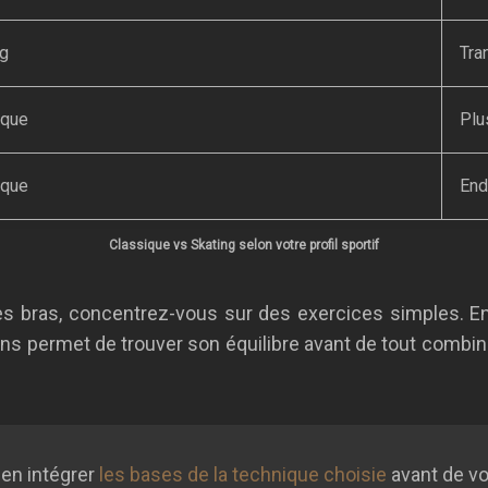
ng
Tra
ique
Plu
ique
End
Classique vs Skating selon votre profil sportif
 les bras, concentrez-vous sur des exercices simples. 
tons permet de trouver son équilibre avant de tout combine
ien intégrer
les bases de la technique choisie
avant de vou