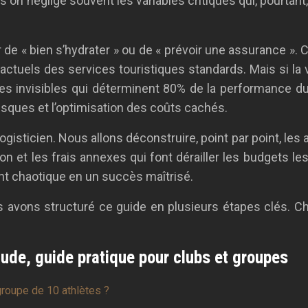
is on néglige souvent les variables critiques qui, pourtan
 « bien s’hydrater » ou de « prévoir une assurance ». C
ractuels des services touristiques standards. Mais si la v
ues invisibles qui déterminent 80% de la performance du 
risques et l’optimisation des coûts cachés.
isticien. Nous allons déconstruire, point par point, les a
on et les frais annexes qui font dérailler les budgets le
t chaotique en un succès maîtrisé.
s avons structuré ce guide en plusieurs étapes clés. Ch
tude, guide pratique pour clubs et groupes
groupe de 10 athlètes ?