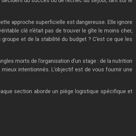
t, décident du succès ou de l’échec du séjour, tant sur le
ette approche superficielle est dangereuse. Elle ignore
éritable clé n’était pas de trouver le gîte le moins cher,
groupe et de la stabilité du budget ? C’est ce que les
ngles morts de l’organisation d’un stage : de la nutrition
s mieux intentionnés. L’objectif est de vous fournir une
aque section aborde un piège logistique spécifique et