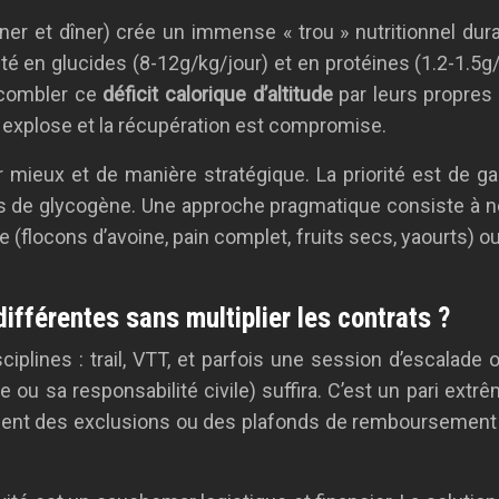
er et dîner) crée un immense « trou » nutritionnel duran
é en glucides (8-12g/kg/jour) et en protéines (1.2-1.5g/
r combler ce
déficit calorique d’altitude
par leurs propres
al explose et la récupération est compromise.
mieux et de manière stratégique. La priorité est de gar
cks de glycogène. Une approche pragmatique consiste à né
e (flocons d’avoine, pain complet, fruits secs, yaourts) o
ifférentes sans multiplier les contrats ?
plines : trail, VTT, et parfois une session d’escalade
e ou sa responsabilité civile) suffira. C’est un pari ex
quent des exclusions ou des plafonds de remboursement 