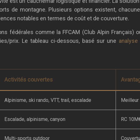
ité est un cauchemar logistique et financier. La solution 
orts de montagne. Plusieurs options existent, chacune
érences notables en termes de coût et de couverture.
tions fédérales comme la FFCAM (Club Alpin Français) o
nties/prix. Le tableau ci-dessous, basé sur une
analyse
Activités couvertes
Avanta
Alpinisme, ski rando, VTT, trail, escalade
Meilleur
Escalade, alpinisme, canyon
RC 10M€
Multi-sports outdoor
Couvertu