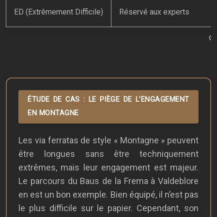
ED (Extrêmement Difficile)
Réservé aux experts
Gri
ÉTUDE DE CAS : LE PIÈGE DE L’ENGAGEMENT
EN MONTAGNE
Les via ferratas de style « Montagne » peuvent
être longues sans être techniquement
extrêmes, mais leur engagement est majeur.
Le parcours du Baus de la Frema à Valdeblore
en est un bon exemple. Bien équipé, il n’est pas
le plus difficile sur le papier. Cependant, son