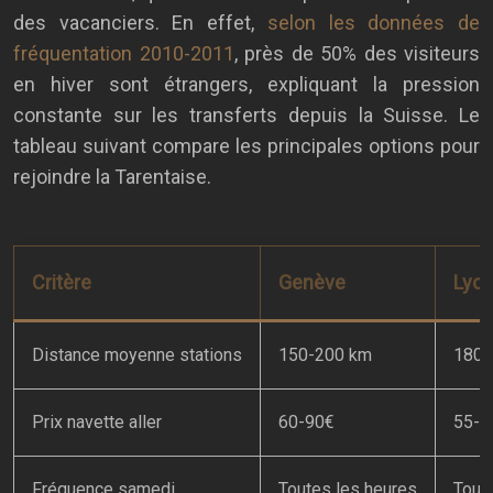
des vacanciers. En effet,
selon les données de
fréquentation 2010-2011
, près de 50% des visiteurs
en hiver sont étrangers, expliquant la pression
constante sur les transferts depuis la Suisse. Le
tableau suivant compare les principales options pour
rejoindre la Tarentaise.
Critère
Genève
Lyon
Distance moyenne stations
150-200 km
180-
Prix navette aller
60-90€
55-7
Fréquence samedi
Toutes les heures
Tout